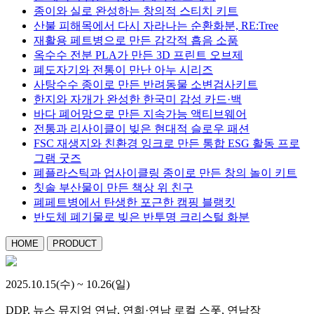
종이와 실로 완성하는 창의적 스티치 키트
산불 피해목에서 다시 자라나는 순환화분, RE:Tree
재활용 페트병으로 만든 감각적 흡음 소품
옥수수 전분 PLA가 만든 3D 프린트 오브제
폐도자기와 전통이 만난 아누 시리즈
사탕수수 종이로 만든 반려동물 소변검사키트
한지와 자개가 완성한 한국미 감성 카드·백
바다 폐어망으로 만든 지속가능 액티브웨어
전통과 리사이클이 빚은 현대적 슬로우 패션
FSC 재생지와 친환경 잉크로 만든 통합 ESG 활동 프로
그램 굿즈
폐플라스틱과 업사이클링 종이로 만든 창의 놀이 키트
칫솔 부산물이 만든 책상 위 친구
폐페트병에서 탄생한 포근한 캠핑 블랭킷
반도체 폐기물로 빚은 반투명 크리스털 화분
HOME
PRODUCT
2025.10.15(수) ~ 10.26(일)
DDP, 뉴스 뮤지엄 연남, 연희·연남 로컬 스폿, 연남장