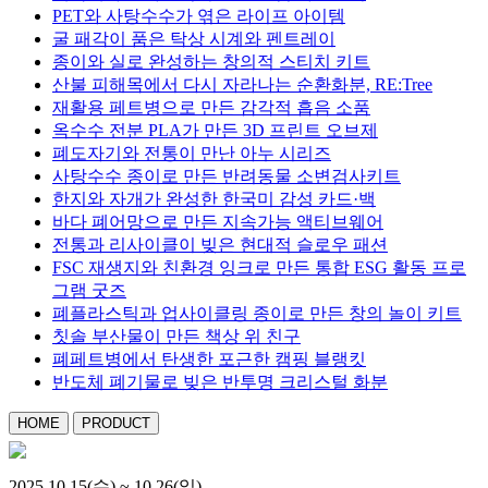
PET와 사탕수수가 엮은 라이프 아이템
굴 패각이 품은 탁상 시계와 펜트레이
종이와 실로 완성하는 창의적 스티치 키트
산불 피해목에서 다시 자라나는 순환화분, RE:Tree
재활용 페트병으로 만든 감각적 흡음 소품
옥수수 전분 PLA가 만든 3D 프린트 오브제
폐도자기와 전통이 만난 아누 시리즈
사탕수수 종이로 만든 반려동물 소변검사키트
한지와 자개가 완성한 한국미 감성 카드·백
바다 폐어망으로 만든 지속가능 액티브웨어
전통과 리사이클이 빚은 현대적 슬로우 패션
FSC 재생지와 친환경 잉크로 만든 통합 ESG 활동 프로
그램 굿즈
폐플라스틱과 업사이클링 종이로 만든 창의 놀이 키트
칫솔 부산물이 만든 책상 위 친구
폐페트병에서 탄생한 포근한 캠핑 블랭킷
반도체 폐기물로 빚은 반투명 크리스털 화분
HOME
PRODUCT
2025.10.15(수) ~ 10.26(일)