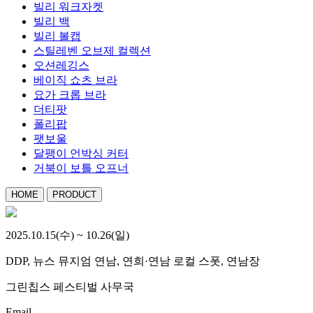
빌리 워크자켓
빌리 백
빌리 볼캡
스틸레벤 오브제 컬렉션
오션레깅스
베이직 쇼츠 브라
요가 크롭 브라
더티팟
폴리팝
팻보울
달팽이 언박싱 커터
거북이 보틀 오프너
HOME
PRODUCT
2025.10.15(수) ~ 10.26(일)
DDP, 뉴스 뮤지엄 연남, 연희·연남 로컬 스폿, 연남장
그린칩스 페스티벌 사무국
Email