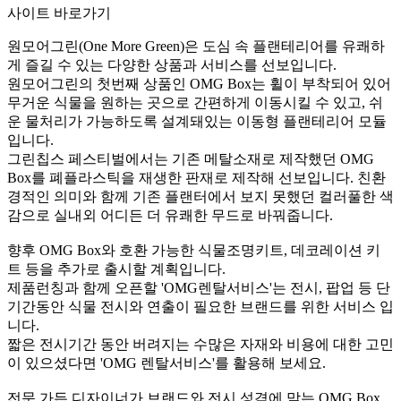
사이트 바로가기
원모어그린(One More Green)은 도심 속 플랜테리어를 유쾌하
게 즐길 수 있는 다양한 상품과 서비스를 선보입니다.
원모어그린의 첫번째 상품인 OMG Box는 휠이 부착되어 있어
무거운 식물을 원하는 곳으로 간편하게 이동시킬 수 있고, 쉬
운 물처리가 가능하도록 설계돼있는 이동형 플랜테리어 모듈
입니다.
그린칩스 페스티벌에서는 기존 메탈소재로 제작했던 OMG
Box를 폐플라스틱을 재생한 판재로 제작해 선보입니다. 친환
경적인 의미와 함께 기존 플랜터에서 보지 못했던 컬러풀한 색
감으로 실내외 어디든 더 유쾌한 무드로 바꿔줍니다.
향후 OMG Box와 호환 가능한 식물조명키트, 데코레이션 키
트 등을 추가로 출시할 계획입니다.
제품런칭과 함께 오픈할 'OMG렌탈서비스'는 전시, 팝업 등 단
기간동안 식물 전시와 연출이 필요한 브랜드를 위한 서비스 입
니다.
짧은 전시기간 동안 버려지는 수많은 자재와 비용에 대한 고민
이 있으셨다면 'OMG 렌탈서비스'를 활용해 보세요.
전문 가든 디자이너가 브랜드와 전시 성격에 맞는 OMG Box