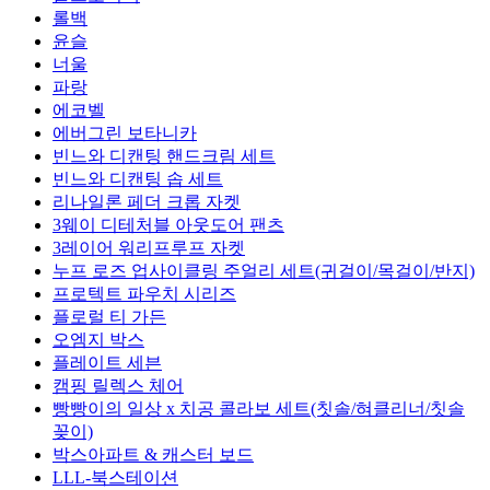
롤백
윤슬
너울
파랑
에코벨
에버그린 보타니카
빈느와 디캔팅 핸드크림 세트
빈느와 디캔팅 솝 세트
리나일론 페더 크롭 자켓
3웨이 디테처블 아웃도어 팬츠
3레이어 워리프루프 자켓
누프 로즈 업사이클링 주얼리 세트(귀걸이/목걸이/반지)
프로텍트 파우치 시리즈
플로럴 티 가든
오엠지 박스
플레이트 세븐
캠핑 릴렉스 체어
빵빵이의 일상 x 치공 콜라보 세트(칫솔/혀클리너/칫솔
꽂이)
박스아파트 & 캐스터 보드
LLL-북스테이션