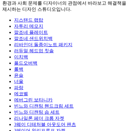
환경과 사회 문제를 디자이너의 관점에서 바라보고 해결책을
제시하는 디자인 스튜디오입니다.
지스탠드 랩탑
자투리 메모지
깔조네 플레이트
깔조네 샌드위치백
리바인더 돌종이노트 패키지
러듀얼 헤드업 칫솔
이치백
폴드오버백
롤백
윤슬
너울
파랑
에코벨
에버그린 보타니카
빈느와 디캔팅 핸드크림 세트
빈느와 디캔팅 솝 세트
리나일론 페더 크롭 자켓
3웨이 디테처블 아웃도어 팬츠
3레이어 워리프루프 자켓