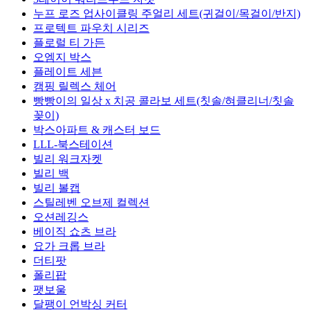
누프 로즈 업사이클링 주얼리 세트(귀걸이/목걸이/반지)
프로텍트 파우치 시리즈
플로럴 티 가든
오엠지 박스
플레이트 세븐
캠핑 릴렉스 체어
빵빵이의 일상 x 치공 콜라보 세트(칫솔/혀클리너/칫솔
꽂이)
박스아파트 & 캐스터 보드
LLL-북스테이션
빌리 워크자켓
빌리 백
빌리 볼캡
스틸레벤 오브제 컬렉션
오션레깅스
베이직 쇼츠 브라
요가 크롭 브라
더티팟
폴리팝
팻보울
달팽이 언박싱 커터